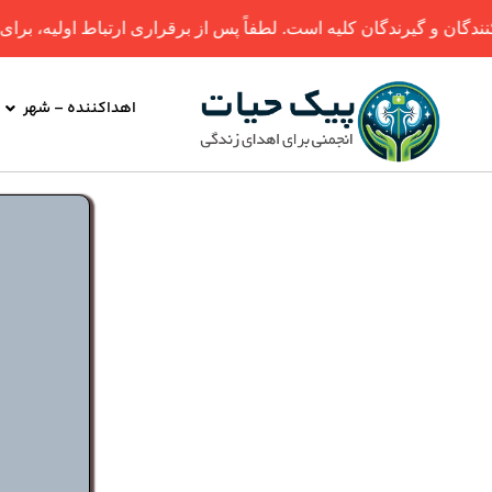
یرندگان کلیه است. لطفاً پس از برقراری ارتباط اولیه، برای انجام مر
اهداکننده – شهر