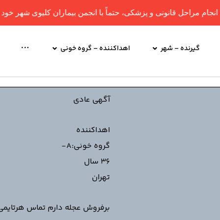
احل قانونی و پزشکی، حتماً با انجمن بیماران کلیوی شهر خود هماهنگی 
گیرنده – شهر
اهداکننده – گروه خونی
آگهی عادی
اهداکننده
گروه خونی:A-
36 سال
تهران
برفروش عجله دارم تماس هرتایمی