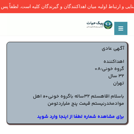
 اولیه میان اهداکنندگان و گیرندگان کلیه است. لطفاً پس از برقراری 
آگهی عادی
اهداکننده
گروه خونی:A+
32 سال
تهران
باسلام اقاهستم ۳۲ساله باگروه خونی+a اهل
موادمخدرنیستم قیمت پنج ملیاردتومن
برای مشاهده شماره لطفا از اینجا وارد شوید