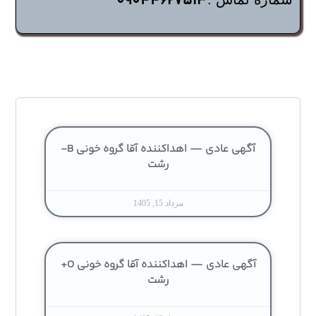
09044627513
آگهی عادی — اهداکننده آقا گروه خونی B-
رشت
مرداد 15, 1405
آگهی عادی — اهداکننده آقا گروه خونی O+
رشت