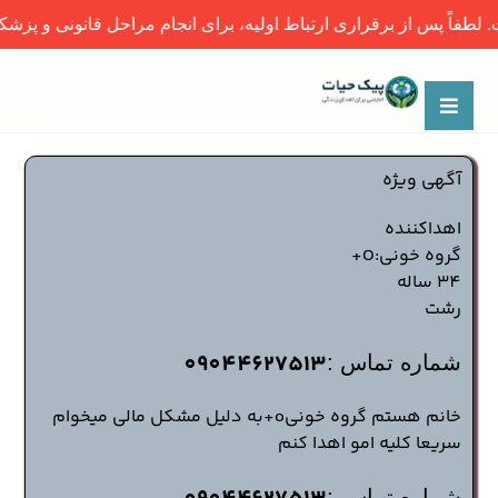
 برقراری ارتباط اولیه، برای انجام مراحل قانونی و پزشکی، حتماً با 
آگهی ویژه
اهداکننده
گروه خونی:O+
34 ساله
رشت
09044627513
شماره تماس :
خانم هستم گروه خونیo+به دلیل مشکل مالی میخوام
سریعا کلیه امو اهدا کنم
شماره تماس :