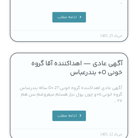
…
ادامه مطلب
خرداد 25, 1405
آگهی عادی — اهداکننده آقا گروه
خونی O+ بندرعباس
آگهی عادی اهداکننده گروه خونی:O+ 27 ساله بندرعباس
گروه خونی o+و چون پول نیاز هستم میفروشم سن هم
۲۷ …
ادامه مطلب
خرداد 12, 1405