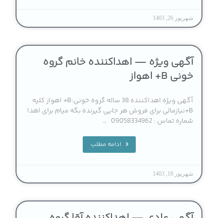
شهریور 26, 1403
آگهی ویژه — اهداکننده خانم گروه
خونی B+ اهواز
آگهی ویژه اهداکننده 38 ساله گروه خونی:B+ اهواز کلیه
B+نیازمالی برای فروش هر جایی گیرنده بگه میام برای اهدا
شماره تماس : 09058334962 …
ادامه مطلب
شهریور 18, 1403