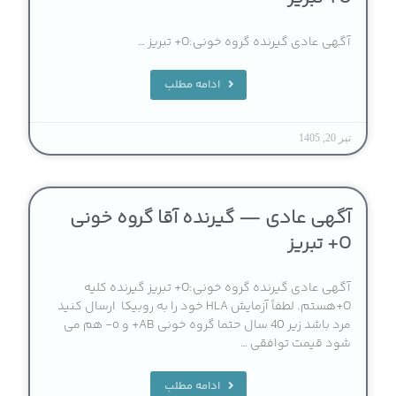
آگهی عادی گیرنده گروه خونی:O+ تبریز …
ادامه مطلب
تیر 20, 1405
آگهی عادی — گیرنده آقا گروه خونی
O+ تبریز
آگهی عادی گیرنده گروه خونی:O+ تبریز گیرنده کلیه
O+هستم. لطفاً آزمایش HLA خود را به روبیکا ارسال کنید
مرد باشد زیر 40 سال حتما گروه خونی AB+ و o- هم می
شود قیمت توافقی …
ادامه مطلب